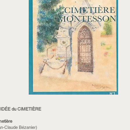
GUIDÉE du CIMETIÈRE
metière
ean-Claude Bézanier)