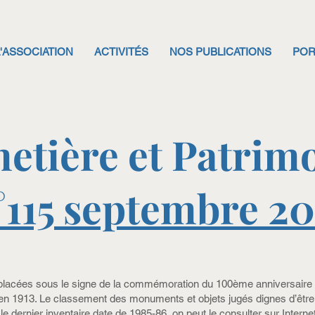
L'ASSOCIATION
ACTIVITÉS
NOS PUBLICATIONS
POR
etière et Patrim
°115 septembre 20
placées sous le signe de la commémoration du 100ème anniversaire d
n 1913. Le classement des monuments et objets jugés dignes d’être p
le dernier inventaire date de 1985-86, on peut le consulter sur Interne