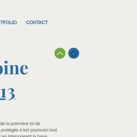
TFOLIO
CONTACT
oine
13
e la première loi de
rotégés s’est poursuivi tout
t en interrogeant la base