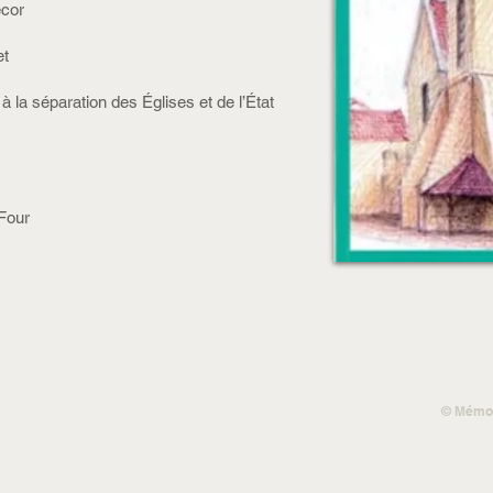
écor
et
 la séparation des Églises et de l’État
 Four
© Mémoi