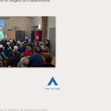
s et vergers où il expérimente
Haut de page
re et Histoire de Montesson 2023