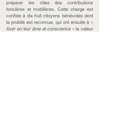
préparer les rôles des contributions
foncières et mobilières. Cette charge est
confiée à dix-huit citoyens bénévoles dont
la probité est reconnue, qui ont ensuite à «
fixer en leur âme et conscience
» la valeur
des différentes terres de la commune :
terres labourables, pierreuses ou
sableuses, terres à vigne, prés et bois.
Enfin, trois commissaires, le curé Barrière,
Léonard Soyer et Jean Baptiste Guyard,
sont nommés pour « travailler sans
relâche à l’établissement des matrices des
rôles des contributions foncières et
mobilières ». Une rétribution est prévue, le
curé Barrière la refuse : «
ma seule
récompense… est de me rendre utile à
mes concitoyens et de donner de
nouvelles preuves de mon patriotisme et
de mon attachement à la Constitution
… ».
En 1798, l’impôt sur les portes et fenêtres
complète la série des impôts créés