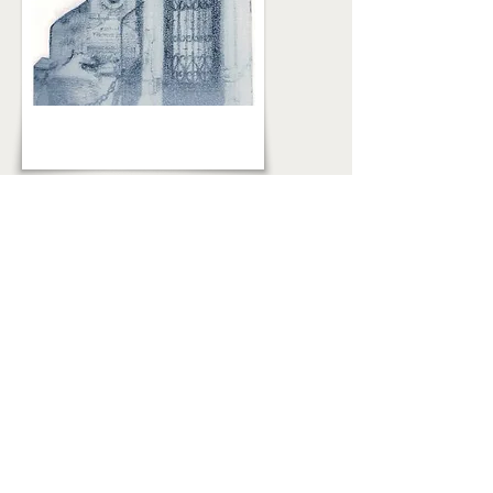
Chapelle Morisset-Bontemps (avant
démolition).
​Dessin de Jean-Marie Spitz.
Haut de page
Mentions légales